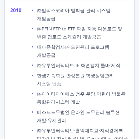
2010
㈜발렉스코리아 범칙금 관리 시스템
개발공급
㈜PFIN FTP to FTP 파일 자동 다운로드 및
변환 업로드 스케쥴러 개발공급
태아종합검사㈜ 도면관리 프로그램
개발공급
㈜유투인터랙티브 IE 화면캡쳐 툴바 제작
한샘기숙학원 안성본원 학생상담관리
시스템 납품
㈜아이티아이에스 청주 우암 어린이 박물관
통합관리시스템 개발
베스트노무법인 온라인 노무관리 솔루션
개발·유지관리
㈜유투인터랙티브·홍익대학교·지식경제부
디자이너 지식 커뮤니티 DesignPlant 아이폰